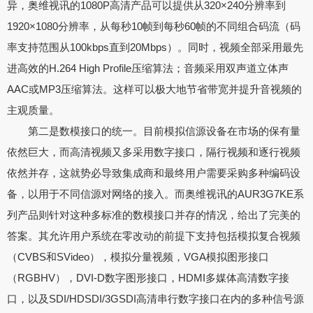
异，奥维视讯的1080P高清产品可以提供从320×240分辨率到
1920×1080分辨率，从每秒10帧到每秒60帧的不同组合码流（码
率支持范围从100kbps直到20Mbps）。同时，视频全部采用最先
进高效的H.264 High Profile压缩算法；音频采用双声道立体声
AAC或MP3压缩算法。这样可以极大地节省带宽并提升音视频的
主观质量。
第二是数模接口的统一。目前模拟信源设备在市场的保有量
依然巨大，而高清视频又多采用数字接口，隔行视频和逐行视频
依然并存，这就势必导致集成商和最终用户需要采购多种编码设
备，以用于不同信源对网络的接入。而奥维视讯的AUR3G7KE系
列产品则针对这种多标准的数模接口并存的情况，给出了完美的
答案。其允许用户系统在零改动的前提下支持包括模拟复合视频
（CVBS和SVideo），模拟分量视频，VGA模拟图形接口
（RGBHV），DVI-D数字图形接口，HDMI多媒体高清数字接
口，以及SDI/HDSDI/3GSDI高清串行数字接口在内的多种信号源