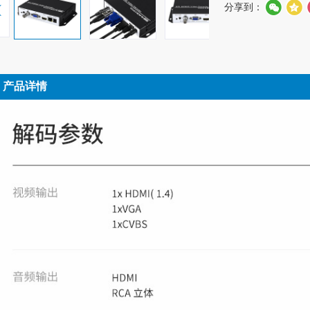
分享到：
产品详情