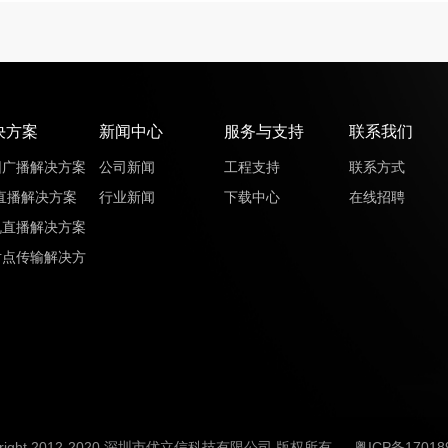
决方案
新闻中心
服务与支持
联系我们
园广播解决方案
公司新闻
工程支持
联系方式
直播解决方案
行业新闻
下载中心
在线招聘
机直播解决方案
对点传输解决方
yright 2012-2020 深圳市优立信科技有限公司 版权所有
粤ICP备17018