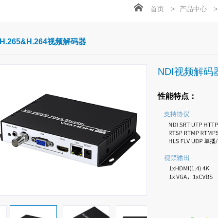
首页
>
产品中心
>
H.265&H.264视频解码器
NDI视频解码器(
性能特点：