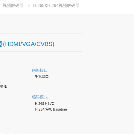
视频解码器
>
H.265&H.264视频解码器
HDMI/VGA/CVBS)