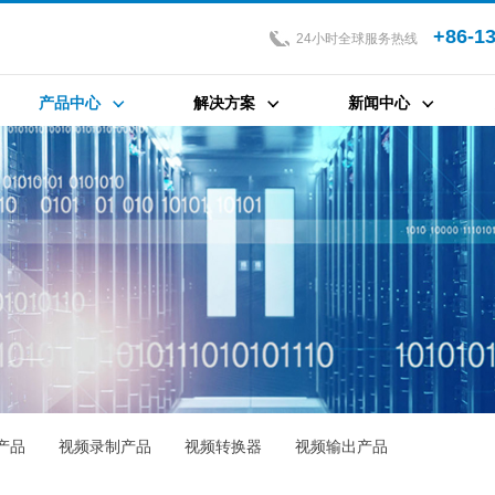
+86-1
24小时全球服务热线
产品中心
解决方案
新闻中心
产品
视频录制产品
视频转换器
视频输出产品